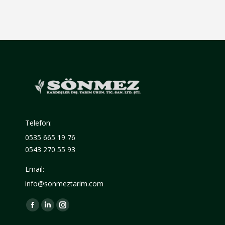
Telefon:
0535 665 19 76
0543 270 55 93
Email:
info@sonmeztarim.com
Find us on:
Facebook
Linkedin
Instagram
page
page
page