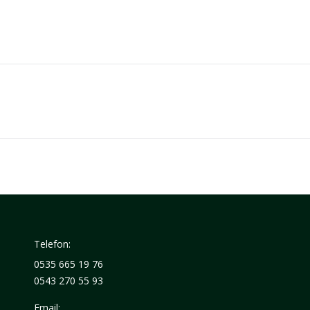
Next
project:
Telefon:
0535 665 19 76
0543 270 55 93
Email: